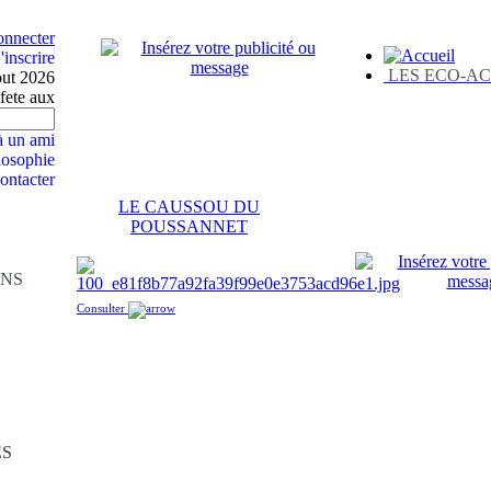
onnecter
'inscrire
LES ECO-AC
out 2026
fete aux
 un ami
losophie
ontacter
LE CAUSSOU DU
POUSSANNET
ONS
Consulter
ES