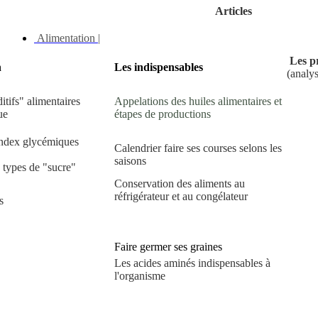
Articles
Alimentation |
Les p
n
Les indispensables
(analy
itifs" alimentaires
Appelations des huiles alimentaires et
ue
étapes de productions
index glycémiques
Calendrier faire ses courses selons les
saisons
s types de "sucre"
Conservation des aliments au
réfrigérateur et au congélateur
s
Faire germer ses graines
Les acides aminés indispensables à
l'organisme